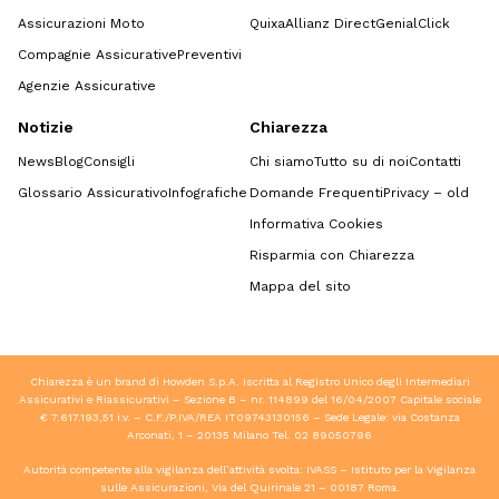
Assicurazioni Moto
Quixa
Allianz Direct
GenialClick
Compagnie Assicurative
Preventivi
Agenzie Assicurative
Notizie
Chiarezza
News
Blog
Consigli
Chi siamo
Tutto su di noi
Contatti
Glossario Assicurativo
Infografiche
Domande Frequenti
Privacy – old
Informativa Cookies
Risparmia con Chiarezza
Mappa del sito
Chiarezza è un brand di Howden S.p.A. Iscritta al Registro Unico degli Intermediari
Assicurativi e Riassicurativi – Sezione B – nr. 114899 del 16/04/2007 Capitale sociale
€ 7.617.193,51 i.v. – C.F./P.IVA/REA IT09743130156 – Sede Legale: via Costanza
Arconati, 1 – 20135 Milano Tel.
02 89050796
Autorità competente alla vigilanza dell’attività svolta: IVASS – Istituto per la Vigilanza
sulle Assicurazioni, Via del Quirinale 21 – 00187 Roma.