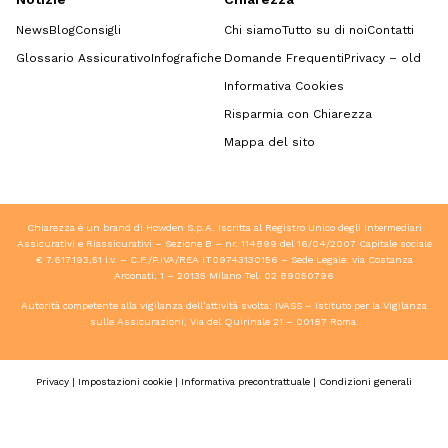
News
Blog
Consigli
Chi siamo
Tutto su di noi
Contatti
Glossario Assicurativo
Infografiche
Domande Frequenti
Privacy – old
Informativa Cookies
Risparmia con Chiarezza
Mappa del sito
Chiarezza è un brand di Howden S.p.A. Iscritta al Registro Unico degli Intermediari
Assicurativi e Riassicurativi – Sezione B – nr. 114899 del 16/04/2007 Capitale sociale
€ 7.617.193,51 i.v. – C.F./P.IVA/REA IT09743130156 – Sede Legale: via Costanza
Arconati, 1 – 20135 Milano Tel.
02 89050796
Autorità competente alla vigilanza dell’attività svolta: IVASS – Istituto per la Vigilanza
sulle Assicurazioni, Via del Quirinale 21 – 00187 Roma.
Privacy
|
Impostazioni cookie
|
Informativa precontrattuale
|
Condizioni generali