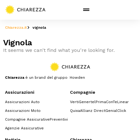
Chiarezza.it
vignola
Vignola
It seems we can't find what you're looking for.
Chiarezza
è un brand del gruppo Howden
Assicurazioni
Compagnie
Assicurazioni Auto
Verti
Genertel
Prima
ConTe
Linear
Assicurazioni Moto
Quixa
Allianz Direct
GenialClick
Compagnie Assicurative
Preventivi
Agenzie Assicurative
Notizie
Chiarezza