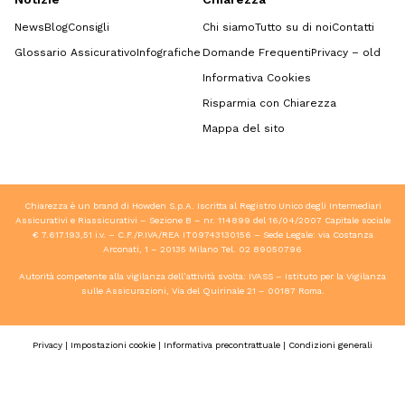
News
Blog
Consigli
Chi siamo
Tutto su di noi
Contatti
Glossario Assicurativo
Infografiche
Domande Frequenti
Privacy – old
Informativa Cookies
Risparmia con Chiarezza
Mappa del sito
Chiarezza è un brand di Howden S.p.A. Iscritta al Registro Unico degli Intermediari
Assicurativi e Riassicurativi – Sezione B – nr. 114899 del 16/04/2007 Capitale sociale
€ 7.617.193,51 i.v. – C.F./P.IVA/REA IT09743130156 – Sede Legale: via Costanza
Arconati, 1 – 20135 Milano Tel.
02 89050796
Autorità competente alla vigilanza dell’attività svolta: IVASS – Istituto per la Vigilanza
sulle Assicurazioni, Via del Quirinale 21 – 00187 Roma.
Privacy
|
Impostazioni cookie
|
Informativa precontrattuale
|
Condizioni generali