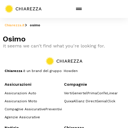
Chiarezza.it
osimo
Osimo
It seems we can't find what you're looking for.
Chiarezza
è un brand del gruppo Howden
Assicurazioni
Compagnie
Assicurazioni Auto
Verti
Genertel
Prima
ConTe
Linear
Assicurazioni Moto
Quixa
Allianz Direct
GenialClick
Compagnie Assicurative
Preventivi
Agenzie Assicurative
Notizie
Chiarezza