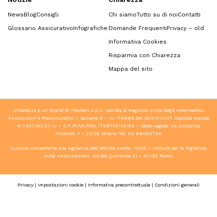
News
Blog
Consigli
Chi siamo
Tutto su di noi
Contatti
Glossario Assicurativo
Infografiche
Domande Frequenti
Privacy – old
Informativa Cookies
Risparmia con Chiarezza
Mappa del sito
Chiarezza è un brand di Howden S.p.A. Iscritta al Registro Unico degli Intermediari
Assicurativi e Riassicurativi – Sezione B – nr. 114899 del 16/04/2007 Capitale sociale
€ 7.617.193,51 i.v. – C.F./P.IVA/REA IT09743130156 – Sede Legale: via Costanza
Arconati, 1 – 20135 Milano Tel.
02 89050796
Autorità competente alla vigilanza dell’attività svolta: IVASS – Istituto per la Vigilanza
sulle Assicurazioni, Via del Quirinale 21 – 00187 Roma.
Privacy
|
Impostazioni cookie
|
Informativa precontrattuale
|
Condizioni generali