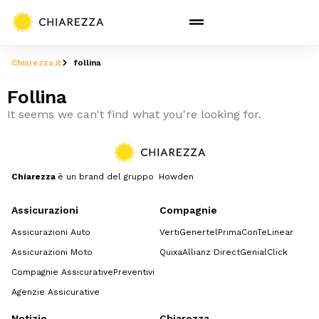
Chiarezza.it
follina
Follina
It seems we can't find what you're looking for.
Chiarezza
è un brand del gruppo Howden
Assicurazioni
Compagnie
Assicurazioni Auto
Verti
Genertel
Prima
ConTe
Linear
Assicurazioni Moto
Quixa
Allianz Direct
GenialClick
Compagnie Assicurative
Preventivi
Agenzie Assicurative
Notizie
Chiarezza