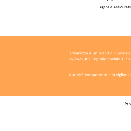
Agenzie Assicurati
Chiarezza è un brand di Howden S.p
16/04/2007 Capitale sociale € 7.61
Autorità competente alla vigilanza 
Pri