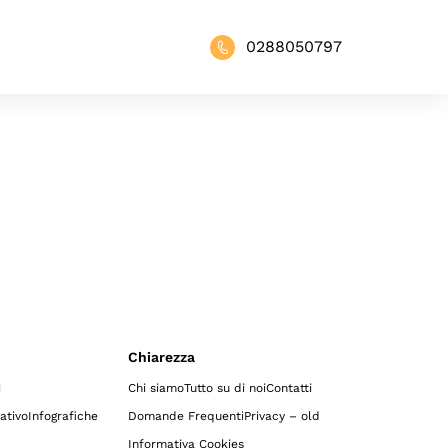
0288050797
Chiarezza
i
Chi siamo
Tutto su di noi
Contatti
ativo
Infografiche
Domande Frequenti
Privacy – old
Informativa Cookies