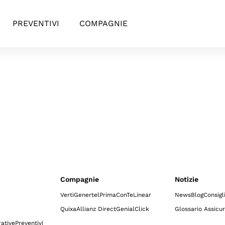
PREVENTIVI
COMPAGNIE
Compagnie
Notizie
Verti
Genertel
Prima
ConTe
Linear
News
Blog
Consigl
Quixa
Allianz Direct
GenialClick
Glossario Assicur
ative
Preventivi