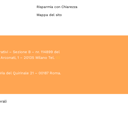
Risparmia con Chiarezza
Mappa del sito
rativi – Sezione B – nr. 114899 del
 Arconati, 1 – 20135 Milano Tel.
02
, Via del Quirinale 21 – 00187 Roma.
rali