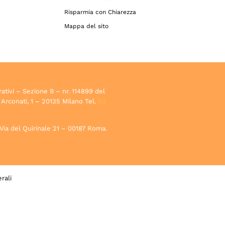
Risparmia con Chiarezza
Mappa del sito
rativi – Sezione B – nr. 114899 del
 Arconati, 1 – 20135 Milano Tel.
02
, Via del Quirinale 21 – 00187 Roma.
rali