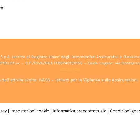
ve
.A. Iscritta al Registro Unico degli Intermediari Assicurativi e Riassicu
7.193,51 i.v. – C.F./P.IVA/REA IT09743130156 – Sede Legale: via Costanza
89050796
dell’attività svolta: IVASS – Istituto per la Vigilanza sulle Assicurazioni
vacy
|
Impostazioni cookie
|
Informativa precontrattuale
|
Condizioni gene