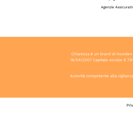
Agenzie Assicurati
Chiarezza è un brand di Howden S.p
16/04/2007 Capitale sociale € 7.61
Autorità competente alla vigilanza 
Pri