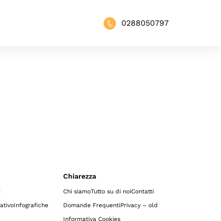
0288050797
Chiarezza
i
Chi siamo
Tutto su di noi
Contatti
ativo
Infografiche
Domande Frequenti
Privacy – old
Informativa Cookies