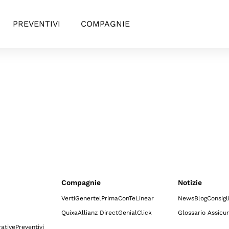
PREVENTIVI
COMPAGNIE
Compagnie
Notizie
Verti
Genertel
Prima
ConTe
Linear
News
Blog
Consigl
Quixa
Allianz Direct
GenialClick
Glossario Assicur
ative
Preventivi