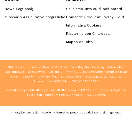
News
Blog
Consigli
Chi siamo
Tutto su di noi
Contatti
Glossario Assicurativo
Infografiche
Domande Frequenti
Privacy – old
Informativa Cookies
Risparmia con Chiarezza
Mappa del sito
Chiarezza è un brand di Howden S.p.A. Iscritta al Registro Unico degli Intermediari
Assicurativi e Riassicurativi – Sezione B – nr. 114899 del 16/04/2007 Capitale sociale
€ 7.617.193,51 i.v. – C.F./P.IVA/REA IT09743130156 – Sede Legale: via Costanza
Arconati, 1 – 20135 Milano Tel.
02 89050796
Autorità competente alla vigilanza dell’attività svolta: IVASS – Istituto per la Vigilanza
sulle Assicurazioni, Via del Quirinale 21 – 00187 Roma.
Privacy
|
Impostazioni cookie
|
Informativa precontrattuale
|
Condizioni generali