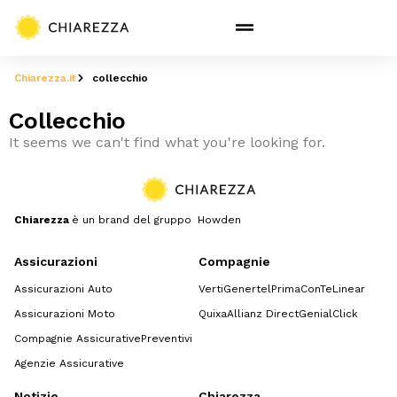
Chiarezza.it
collecchio
Collecchio
It seems we can't find what you're looking for.
Chiarezza
è un brand del gruppo Howden
Assicurazioni
Compagnie
Assicurazioni Auto
Verti
Genertel
Prima
ConTe
Linear
Assicurazioni Moto
Quixa
Allianz Direct
GenialClick
Compagnie Assicurative
Preventivi
Agenzie Assicurative
Notizie
Chiarezza