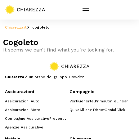
Chiarezza.it
cogoleto
Cogoleto
It seems we can't find what you're looking for.
Chiarezza
è un brand del gruppo Howden
Assicurazioni
Compagnie
Assicurazioni Auto
Verti
Genertel
Prima
ConTe
Linear
Assicurazioni Moto
Quixa
Allianz Direct
GenialClick
Compagnie Assicurative
Preventivi
Agenzie Assicurative
Notizie
Chiarezza