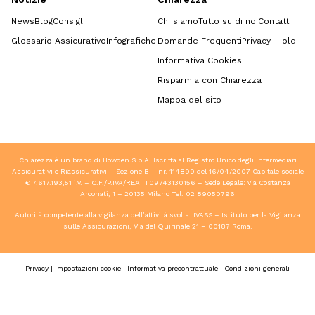
News
Blog
Consigli
Chi siamo
Tutto su di noi
Contatti
Glossario Assicurativo
Infografiche
Domande Frequenti
Privacy – old
Informativa Cookies
Risparmia con Chiarezza
Mappa del sito
Chiarezza è un brand di Howden S.p.A. Iscritta al Registro Unico degli Intermediari
Assicurativi e Riassicurativi – Sezione B – nr. 114899 del 16/04/2007 Capitale sociale
€ 7.617.193,51 i.v. – C.F./P.IVA/REA IT09743130156 – Sede Legale: via Costanza
Arconati, 1 – 20135 Milano Tel.
02 89050796
Autorità competente alla vigilanza dell’attività svolta: IVASS – Istituto per la Vigilanza
sulle Assicurazioni, Via del Quirinale 21 – 00187 Roma.
Privacy
|
Impostazioni cookie
|
Informativa precontrattuale
|
Condizioni generali