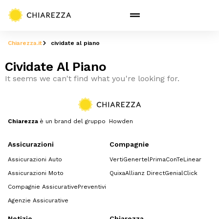
Chiarezza.it
cividate al piano
Cividate Al Piano
It seems we can't find what you're looking for.
Chiarezza
è un brand del gruppo Howden
Assicurazioni
Compagnie
Assicurazioni Auto
Verti
Genertel
Prima
ConTe
Linear
Assicurazioni Moto
Quixa
Allianz Direct
GenialClick
Compagnie Assicurative
Preventivi
Agenzie Assicurative
Notizie
Chiarezza