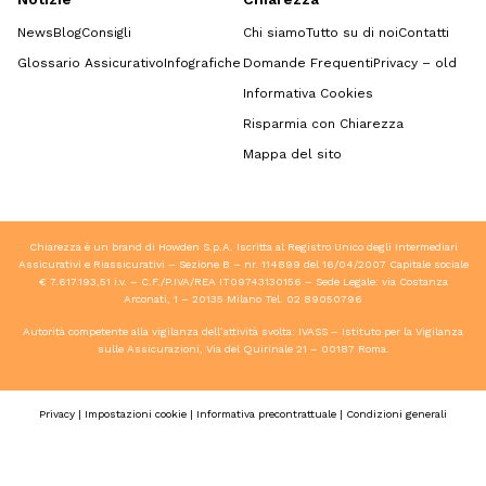
News
Blog
Consigli
Chi siamo
Tutto su di noi
Contatti
Glossario Assicurativo
Infografiche
Domande Frequenti
Privacy – old
Informativa Cookies
Risparmia con Chiarezza
Mappa del sito
Chiarezza è un brand di Howden S.p.A. Iscritta al Registro Unico degli Intermediari
Assicurativi e Riassicurativi – Sezione B – nr. 114899 del 16/04/2007 Capitale sociale
€ 7.617.193,51 i.v. – C.F./P.IVA/REA IT09743130156 – Sede Legale: via Costanza
Arconati, 1 – 20135 Milano Tel.
02 89050796
Autorità competente alla vigilanza dell’attività svolta: IVASS – Istituto per la Vigilanza
sulle Assicurazioni, Via del Quirinale 21 – 00187 Roma.
Privacy
|
Impostazioni cookie
|
Informativa precontrattuale
|
Condizioni generali