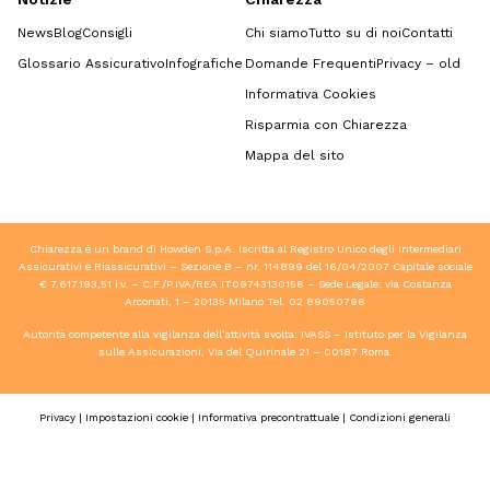
News
Blog
Consigli
Chi siamo
Tutto su di noi
Contatti
Glossario Assicurativo
Infografiche
Domande Frequenti
Privacy – old
Informativa Cookies
Risparmia con Chiarezza
Mappa del sito
Chiarezza è un brand di Howden S.p.A. Iscritta al Registro Unico degli Intermediari
Assicurativi e Riassicurativi – Sezione B – nr. 114899 del 16/04/2007 Capitale sociale
€ 7.617.193,51 i.v. – C.F./P.IVA/REA IT09743130156 – Sede Legale: via Costanza
Arconati, 1 – 20135 Milano Tel.
02 89050796
Autorità competente alla vigilanza dell’attività svolta: IVASS – Istituto per la Vigilanza
sulle Assicurazioni, Via del Quirinale 21 – 00187 Roma.
Privacy
|
Impostazioni cookie
|
Informativa precontrattuale
|
Condizioni generali