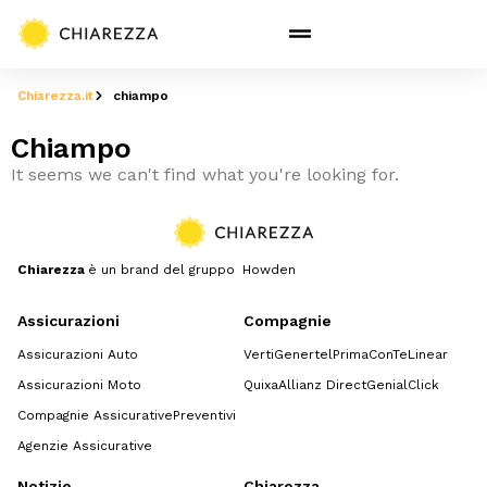
Chiarezza.it
chiampo
Chiampo
It seems we can't find what you're looking for.
Chiarezza
è un brand del gruppo Howden
Assicurazioni
Compagnie
Assicurazioni Auto
Verti
Genertel
Prima
ConTe
Linear
Assicurazioni Moto
Quixa
Allianz Direct
GenialClick
Compagnie Assicurative
Preventivi
Agenzie Assicurative
Notizie
Chiarezza