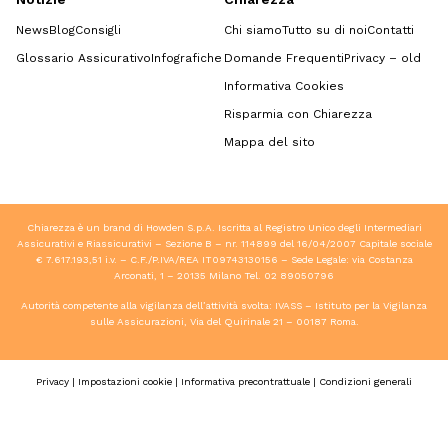
News
Blog
Consigli
Chi siamo
Tutto su di noi
Contatti
Glossario Assicurativo
Infografiche
Domande Frequenti
Privacy – old
Informativa Cookies
Risparmia con Chiarezza
Mappa del sito
Chiarezza è un brand di Howden S.p.A. Iscritta al Registro Unico degli Intermediari
Assicurativi e Riassicurativi – Sezione B – nr. 114899 del 16/04/2007 Capitale sociale
€ 7.617.193,51 i.v. – C.F./P.IVA/REA IT09743130156 – Sede Legale: via Costanza
Arconati, 1 – 20135 Milano Tel.
02 89050796
Autorità competente alla vigilanza dell’attività svolta: IVASS – Istituto per la Vigilanza
sulle Assicurazioni, Via del Quirinale 21 – 00187 Roma.
Privacy
|
Impostazioni cookie
|
Informativa precontrattuale
|
Condizioni generali