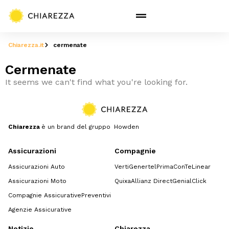
Chiarezza.it
cermenate
Cermenate
It seems we can't find what you're looking for.
Chiarezza
è un brand del gruppo Howden
Assicurazioni
Compagnie
Assicurazioni Auto
Verti
Genertel
Prima
ConTe
Linear
Assicurazioni Moto
Quixa
Allianz Direct
GenialClick
Compagnie Assicurative
Preventivi
Agenzie Assicurative
Notizie
Chiarezza