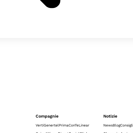
Compagnie
Notizie
Verti
Genertel
Prima
ConTe
Linear
News
Blog
Consigl