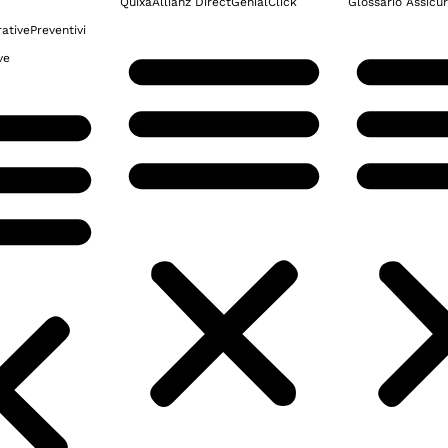
Quixa
Allianz Direct
GenialClick
Glossario Assicur
ative
Preventivi
ve