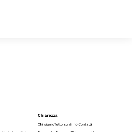
Chiarezza
i
Chi siamo
Tutto su di noi
Contatti