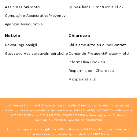
Assicurazioni Moto
Quixa
Allianz Direct
GenialClick
Compagnie Assicurative
Preventivi
Agenzie Assicurative
Notizie
Chiarezza
News
Blog
Consigli
Chi siamo
Tutto su di noi
Contatti
Glossario Assicurativo
Infografiche
Domande Frequenti
Privacy – old
Informativa Cookies
Risparmia con Chiarezza
Mappa del sito
Chiarezza è un brand di Howden S.p.A. Iscritta al Registro Unico degli Intermediari
Assicurativi e Riassicurativi – Sezione B – nr. 114899 del 16/04/2007 Capitale sociale
€ 7.617.193,51 i.v. – C.F./P.IVA/REA IT09743130156 – Sede Legale: via Costanza
Arconati, 1 – 20135 Milano Tel.
02 89050796
Autorità competente alla vigilanza dell’attività svolta: IVASS – Istituto per la Vigilanza
sulle Assicurazioni, Via del Quirinale 21 – 00187 Roma.