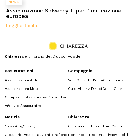
NEWS
Assicurazioni: Solvency II per l’unificazione
europea
Leggi articolo...
Chiarezza
è un brand del gruppo Howden
Assicurazioni
Compagnie
Assicurazioni Auto
Verti
Genertel
Prima
ConTe
Linear
Assicurazioni Moto
Quixa
Allianz Direct
GenialClick
Compagnie Assicurative
Preventivi
Agenzie Assicurative
Notizie
Chiarezza
News
Blog
Consigli
Chi siamo
Tutto su di noi
Contatti
Glossario Assicurativo
Infografiche
Domande Frequenti
Privacy – old