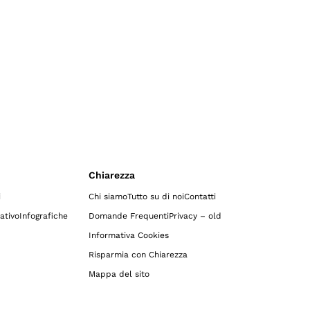
Chiarezza
i
Chi siamo
Tutto su di noi
Contatti
ativo
Infografiche
Domande Frequenti
Privacy – old
Informativa Cookies
Risparmia con Chiarezza
Mappa del sito