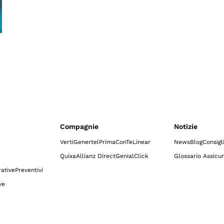
Compagnie
Notizie
Verti
Genertel
Prima
ConTe
Linear
News
Blog
Consigl
Quixa
Allianz Direct
GenialClick
Glossario Assicur
ative
Preventivi
ve