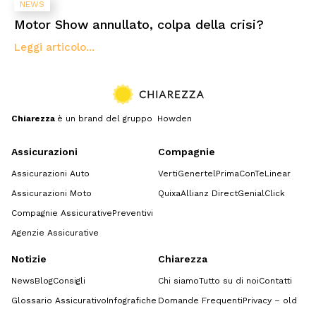
NEWS
Motor Show annullato, colpa della crisi?
Leggi articolo...
Chiarezza
è un brand del gruppo Howden
Assicurazioni
Compagnie
Assicurazioni Auto
Verti
Genertel
Prima
ConTe
Linear
Assicurazioni Moto
Quixa
Allianz Direct
GenialClick
Compagnie Assicurative
Preventivi
Agenzie Assicurative
Notizie
Chiarezza
News
Blog
Consigli
Chi siamo
Tutto su di noi
Contatti
Glossario Assicurativo
Infografiche
Domande Frequenti
Privacy – old