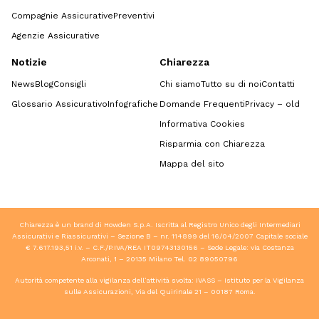
Compagnie Assicurative
Preventivi
Agenzie Assicurative
Notizie
Chiarezza
News
Blog
Consigli
Chi siamo
Tutto su di noi
Contatti
Glossario Assicurativo
Infografiche
Domande Frequenti
Privacy – old
Informativa Cookies
Risparmia con Chiarezza
Mappa del sito
Chiarezza è un brand di Howden S.p.A. Iscritta al Registro Unico degli Intermediari
Assicurativi e Riassicurativi – Sezione B – nr. 114899 del 16/04/2007 Capitale sociale
€ 7.617.193,51 i.v. – C.F./P.IVA/REA IT09743130156 – Sede Legale: via Costanza
Arconati, 1 – 20135 Milano Tel.
02 89050796
Autorità competente alla vigilanza dell’attività svolta: IVASS – Istituto per la Vigilanza
sulle Assicurazioni, Via del Quirinale 21 – 00187 Roma.